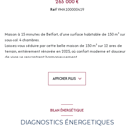
265 000 €
Réf
VMA100000419
Maison à 15 minutes de Belfort, d'une surface habitable de 150 m² sur
sous-sol. 4 chambres.
Laissez-vous séduire par cette belle maison de 150 m² sur 12 ares de
terrain, entièrement rénovée en 2025, où confort moderne et douceur
+17
de vivre se rencontrent harmonieusement.
Au rez de chaussée:
Cuisine neuve équipée, munie d'un ilot central, ouverte sur le salon
séjour avec accès direct sur une terrasse exposée sud sans vis à vis,
AFFICHER PLUS
invite à la convivialité et aux plaisirs du quotidien. 2 chambres
lumineuses.
1 salle de bain avec douche et baignoire à bulles.Toilette séparé
A l'étage :
2 grandes chambres dont 1 avec grande salle d'eau et un
emplacement rangement.
BILAN ÉNERGÉTIQUE
Toilette séparé.
Accès sous-sol avec buanderie, chaufferie, cave à vins et rangements.
DIAGNOSTICS ÉNERGETIQUES
Pièce attenante pour une éventuelle 5ème chambre.
Accès garage 2 voitures.