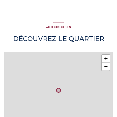
vue dégagée
terrasse
AUTOUR DU BIEN
arboré
DÉCOUVREZ LE QUARTIER
+
−