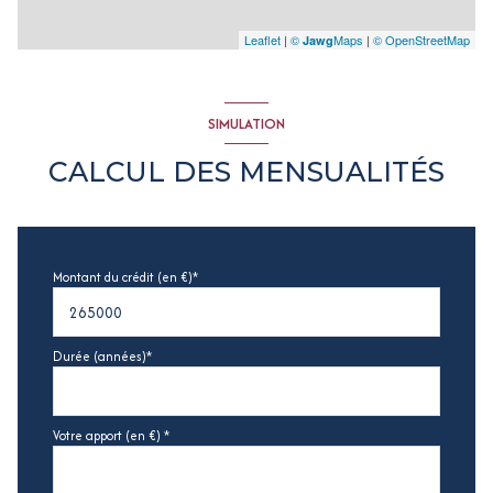
Leaflet
|
©
Maps
|
© OpenStreetMap
Jawg
SIMULATION
CALCUL DES MENSUALITÉS
Montant du crédit (en €)*
Durée (années)*
Votre apport (en €) *