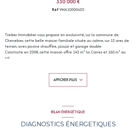
330 000 €
Réf
VMA10000420
Treiber Immobilier vous propose en exclusivité, sur la commune de
Chenebier, cette belle maison familiale située au calme, sur 12 ares de
terrain, avec piscine chauffée, jacuzzi et garage double.
Construite en 2008, cette maison offre 143 m² loi Carrez et 160 m² au
sol.
Au rez-de-chaussée,
vous découvrirez une cuisine entièrement équipée, un cellier à
proximité; ouverte sur un vaste salon-séjour lumineux avec cheminée
AFFICHER PLUS
insert. Trois baies vitrées donnent directement accès à une belle
terrasse extérieure avec jacuzzi, idéale pour profiter de moments de
détente.
Ce niveau comprend également une chambre, une salle d’eau,
buanderie et un WC séparé.
À l’étage,
BILAN ÉNERGÉTIQUE
l’espace nuit se compose de trois chambres, dont une avec dressing, ainsi
qu’une salle de bains avec baignoire, douche et WC séparé.
DIAGNOSTICS ÉNERGETIQUES
Sous sol complet avec veritable salle de ciméma totalement insonorisée
garage 2 voitures