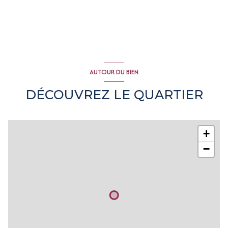
3 parking(s)
exposition Est-Ouest
2 niveau(x)
AUTOUR DU BIEN
vue sur nature
DÉCOUVREZ LE QUARTIER
terrasse
arboré
+
−
piscinable
interphone