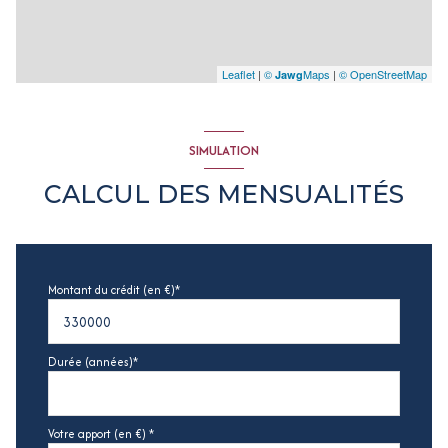
Leaflet
|
©
Maps
|
© OpenStreetMap
Jawg
SIMULATION
CALCUL DES MENSUALITÉS
Montant du crédit (en €)*
Durée (années)*
Votre apport (en €) *