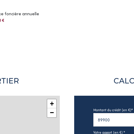
e foncière annuelle
0 €
TIER
CALC
+
Montant du crédit (en €)*
−
Votre apport (en €) *