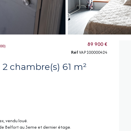
89 900 €
000)
Réf
VAP100000424
Appartement 4 pièce(s) 2 chambre(s) 61 m²
ex, vendu loué.
 de Belfort au 3eme et dernier étage.