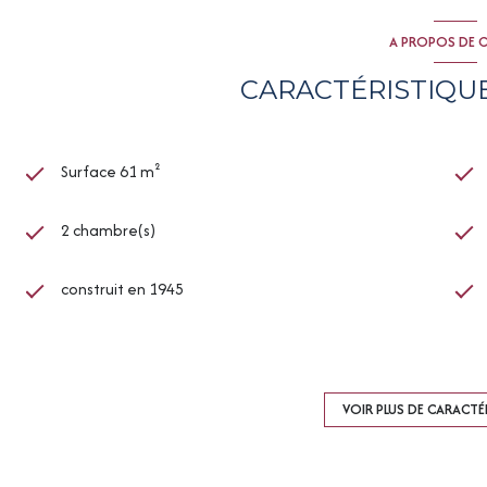
A PROPOS DE C
CARACTÉRISTIQUE
Surface 61 m²
2 chambre(s)
construit en 1945
Chauffage autre : autre (electrique)
3 niveau(x)
VOIR PLUS DE CARACTÉ
vue toits de belfort