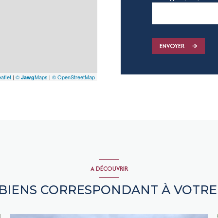
ENVOYER
aflet
|
©
Maps
|
© OpenStreetMap
Jawg
A DÉCOUVRIR
 BIENS CORRESPONDANT À VOTR