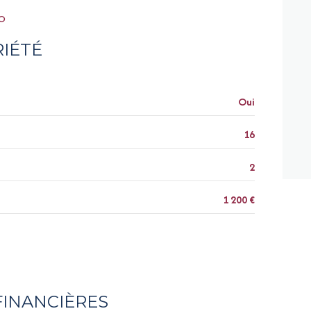
RO
quartier belfort centre
IÉTÉ
Oui
16
2
1 200 €
FINANCIÈRES