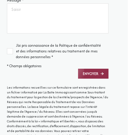
Message *
J'ai pris connaissance de la Politique de confidentialité
et des informations relatives au traitement de mes
données personnelles *
* Champs obligatoires
ENVOYER
Les informations recueillies sur ce formulaire sont enregistrées dans
un fichier informatisé par La Boite Immo agissant comme Sous-traitant
du traitement pour la gestion de la clientèle/prospects de l'Agence / du
Réseau qui reste Responsable du Traitement de vos Données
personnelles. La base légale du traitement repose sur l'intérêt
légitime de l'Agence / du Réseau. Elles sont conservées jusqu'à
demande de suppression et sont destinées à l'Agence / au Réseau.
Conformément à la loi « informatique et libertés », vous disposez des
droits d’accès, de rectification, d’effacement, d’opposition, de limitation
et de portabilité de vos données. Vous pouvez retirer votre