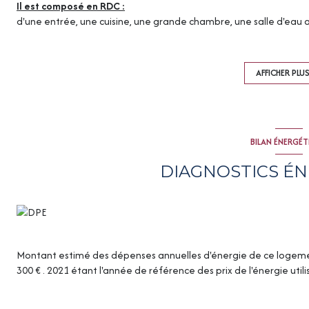
Il est composé en RDC :
d'une entrée, une cuisine, une grande chambre, une salle d'eau a
sur le Faubourg de France.
A l'étage :
une chambre et un espace pour y accueillir un bureau et des ran
AFFICHER PLU
Pour les personnes aimant vivre dans le centre ville avec tout à p
Pour des informations sur les risques potentiels, veuillez consult
Agence TREIBER Immobilier Cette présente annonce a été rédigée
agissant sous le statut d'agent immobilier immatriculée : Nº ca
BILAN ÉNERGÉ
Baptiste Saget 90000 BELFORT SARL isabelle immo au capital de
9001 2018 000 037 453 délivrée par la CCI BELFORT Garantie S.O
DIAGNOSTICS É
Montant estimé des dépenses annuelles d'énergie de ce logemen
300 € . 2021 étant l'année de référence des prix de l'énergie util