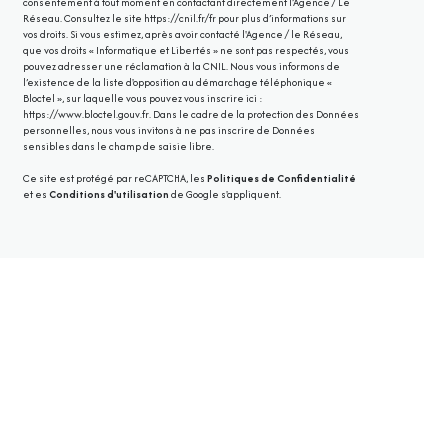
consentement à tout moment en contactant directement l’Agence / Le
Réseau. Consultez le site
https://cnil.fr/fr
pour plus d’informations sur
vos droits. Si vous estimez, après avoir contacté l'Agence / le Réseau,
que vos droits « Informatique et Libertés » ne sont pas respectés, vous
pouvez adresser une réclamation à la CNIL. Nous vous informons de
l’existence de la liste d'opposition au démarchage téléphonique «
Bloctel », sur laquelle vous pouvez vous inscrire ici :
https://www.bloctel.gouv.fr
. Dans le cadre de la protection des Données
personnelles, nous vous invitons à ne pas inscrire de Données
sensibles dans le champ de saisie libre.
Ce site est protégé par reCAPTCHA, les
Politiques de Confidentialité
et es
Conditions d'utilisation
de Google s'appliquent.