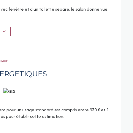
vec fenêtre et d'un toilette séparé. le salon donne vue
gements. Une cave privative appartient à ce lot.
S
roximité, c'est le bon plan.
er le site Géorisques : www.georisques.gouv.fr
 sous la responsabilité éditoriale d'Isabelle Treiber
rte de transaction : CPI90012018000037453 1 place Jean
TIQUE
 7 500 € SIRET : 49935836400036 APE 6831Z CPI : N°
.C.A.F 26 avenue de Suffren 75015 PARIS
NERGETIQUES
t pour un usage standard est compris entre 930 € et 1
isés pour établir cette estimation.