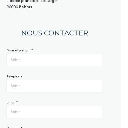
1 place jean baptiste saget
90000 Belfort
NOUS CONTACTER
Nom et prénom *
Téléphone
E-mail *