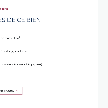
E BIEN
S DE CE BIEN
carrez 61 m²
1 salle(s) de bain
cuisine séparée (équipée)
exposition Sud-Est
3 étage(s)
RISTIQUES
cave