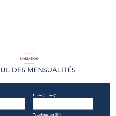
SIMULATION
UL DES MENSUALITÉS
Durée (années)*
Taux d'emprunt (%) *