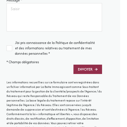
Message *
J'ai pris connaissance de la Politique de confidentialité
et des informations relatives au traitement de mes
données personnelles *
* Champs obligatoires
ENVOYER
Les informations recueillies sur ce formulaire sont enregistrées dans
un fichier informatisé par La Boite Immo agissant comme Sous-traitant
du traitement pour la gestion de la clientèle/prospects de l'Agence / du
Réseau qui reste Responsable du Traitement de vos Données
personnelles. La base légale du traitement repose sur l'intérêt
légitime de l'Agence / du Réseau. Elles sont conservées jusqu'à
demande de suppression et sont destinées à l'Agence / au Réseau.
Conformément à la loi « informatique et libertés », vous disposez des
droits d’accès, de rectification, d’effacement, d’opposition, de limitation
et de portabilité de vos données. Vous pouvez retirer votre