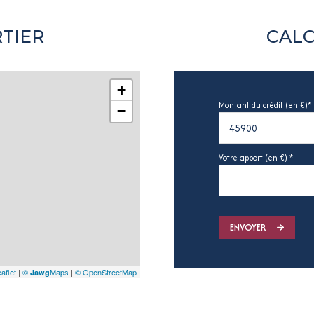
TIER
CALC
+
Montant du crédit (en €)*
−
Votre apport (en €) *
ENVOYER
aflet
|
©
Maps
|
© OpenStreetMap
Jawg