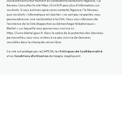
consentement à tout moment en contactant directement l’Agence / Le
Réseau. Consultez le site
https://cnil.fr/fr
pour plus d’informations sur
vos droits. Si vous estimez, après avoir contacté l'Agence / le Réseau,
que vos droits « Informatique et Libertés » ne sont pas respectés, vous
pouvez adresser une réclamation à la CNIL. Nous vous informons de
l’existence de la liste d'opposition au démarchage téléphonique «
Bloctel », sur laquelle vous pouvez vous inscrire ici :
https://www.bloctel.gouv.fr
. Dans le cadre de la protection des Données
personnelles, nous vous invitons à ne pas inscrire de Données
sensibles dans le champ de saisie libre.
Ce site est protégé par reCAPTCHA, les
Politiques de Confidentialité
et es
Conditions d'utilisation
de Google s'appliquent.