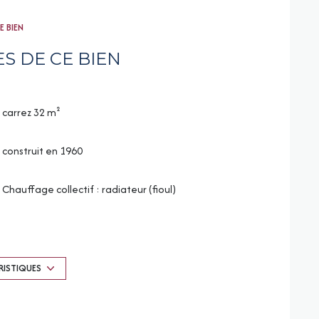
E BIEN
S DE CE BIEN
carrez 32 m²
construit en 1960
Chauffage collectif : radiateur (fioul)
1er étage
vue sur rue et gare
RISTIQUES
balcon