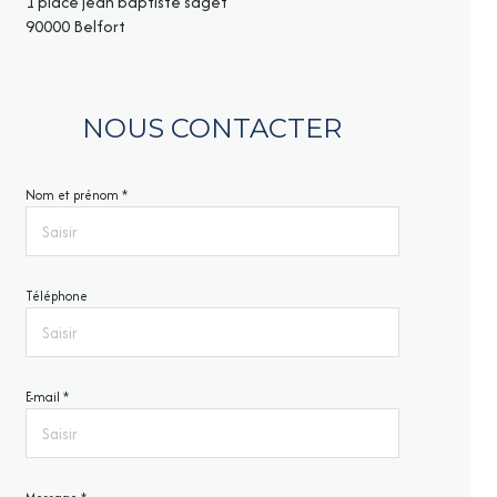
1 place jean baptiste saget
90000 Belfort
NOUS CONTACTER
Nom et prénom *
Téléphone
E-mail *