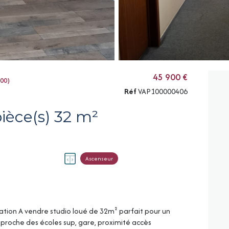
45 900 €
000)
Réf
VAP100000406
Appartement 1 pièce(s) 32 m²
Ascenseur
location A vendre studio loué de 32m² parfait pour un
 proche des écoles sup, gare, proximité accès