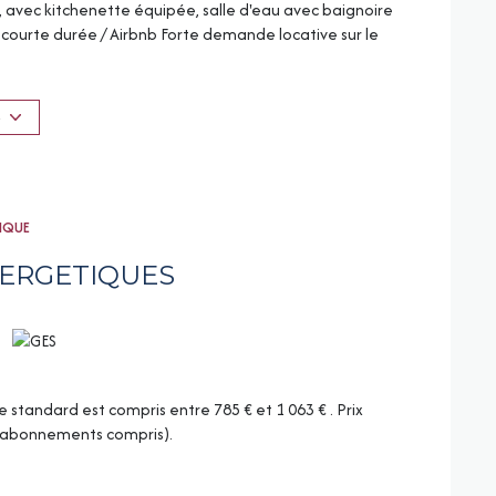
avec kitchenette équipée, salle d'eau avec baignoire
/ courte durée / Airbnb Forte demande locative sur le
aliser un premier investissement. Pour des
te Géorisques : www.georisques.gouv.fr Contactez Sandrine
 74 65 27 Agence TREIBER Immobilier Cette présente
S
e Treiber agissant sous le statut d'agent immobilier
3 1 place Jean Baptiste Saget 90000 BELFORT SARL
6831Z CPI : N° 9001 2018 000 037 453 délivrée par la
IS
TIQUE
NERGETIQUES
tandard est compris entre 785 € et 1 063 € . Prix
 (abonnements compris).