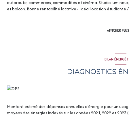
autoroute, commerces, commodités et cinéma. Studio lumineux, 
et balcon. Bonne rentabilité locative - Idéal location étudiante 
secteur Idéal pour développer votre patrimoine immobilier ou ré
informations sur les risques potentiels, veuillez consulter le si
CADOR pour plus d'informations ou organiser une visite ! 06 14
AFFICHER PLU
annonce a été rédigée sous la responsabilité éditoriale d'Isabell
immatriculée : Nº carte de transaction : CPI9001201800003745
isabelle immo au capital de 7 500 € SIRET : 49935836400036 APE 
CCI BELFORT Garantie S.O.C.A.F 26 avenue de Suffren 75015 PAR
BILAN ÉNERGÉ
DIAGNOSTICS É
Montant estimé des dépenses annuelles d'énergie pour un usage s
moyens des énergies indexés sur les années 2021, 2022 et 2023